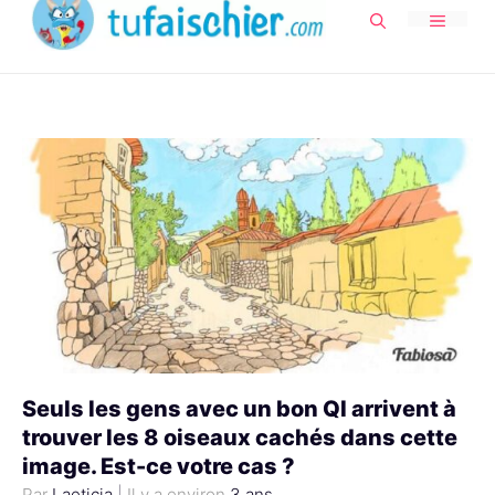
au
MENU
contenu
Seuls les gens avec un bon QI arrivent à
trouver les 8 oiseaux cachés dans cette
image. Est-ce votre cas ?
Laeticia
|
3 ans