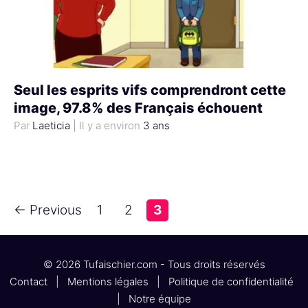
Seul les esprits vifs comprendront cette
image, 97.8% des Français échouent
Laeticia
|
3 ans
← Previous
1
2
3
© 2026 Tufaischier.com - Tous droits réservés
Contact
|
Mentions légales
|
Politique de confidentialité
|
Notre équipe